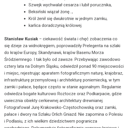
Szwejk wychwalał cesarza i lubił porucznika,
Beksiński wiązał żonę…,
Król żenił się dwukrotnie w jednym zamku,
karlica doradczynią królowej.
Stanisław Kusiak
– ciekawość świata i chęć zobaczenia co
się dzieje za widnokręgiem, poprowadziły Prelegenta na szlaki
do krajów Europy, Skandynawii, krajów Basenu Morza
Śródziemnego. I tak było od zawsze. Przebywając zawodowo
cztery lata na Dolnym Śląsku, odwiedził ponad 90 miejscowości
i miejsc, rejestrując aparatem fotograficznym naturę, krajobraz,
infrastrukturę przemysłową i architekturę poniemiecką, w tym
zamki i pałace, będące często w stanie agonalnym. Regularnie
odwiedza bogate kulturowo Roztocze oraz Podkarpacie, gdzie
uwiecznia obiekty cerkiewnej architektury drewnianej.
Fotografował Jurę Krakowsko-Częstochowską oraz zamki,
pałace i dwory na Szlaku Orlich Gniazd. Nie zapomina o Polesiu
i Podlasiu, z ich wielkim dziedzictwem pogranicza
wschodniego. Dokumentuje fotograficznie wyprawy krajowe i