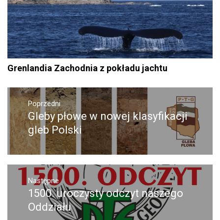
Grenlandia Zachodnia z pokładu jachtu
Nawigacja
wpisu
Poprzedni
Gleby płowe w nowej klasyfikacji
Poprzedni
wpis:
gleb Polski
Następne
1500. uroczysty odczyt naszego
Następny
post:
Oddziału