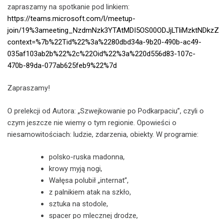
zapraszamy na spotkanie pod linkiem:
https://teams.microsoft.com/l/meetup-
join/19%3ameeting_NzdmNzk3YTAtMDI5OS00ODJjLTliMzktNDk
context=%7b%22Tid%22%3a%2280dbd34a-9b20-490b-ac49-
035af103ab2b%22%2c%22Oid%22%3a%220d556d83-107c-
470b-89da-077ab625feb9%22%7d
Zapraszamy!
O prelekcji od Autora: „Szwejkowanie po Podkarpaciu”, czyli o
czym jeszcze nie wiemy o tym regionie. Opowieści o
niesamowitościach: ludzie, zdarzenia, obiekty. W programie:
polsko-ruska madonna,
krowy myją nogi,
Wałęsa polubił „internat”,
z palnikiem atak na szkło,
sztuka na stodole,
spacer po mlecznej drodze,